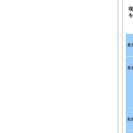
現
を
募
業
勤