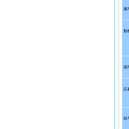
雇
勤
採
応
給