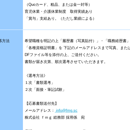
（Quoカード、粗品、または金一封等）
育児休業・介護休業制度 取得実績あり
「賞与」支給あり。（ただし業績による）
募方法
希望職種を明記の上「履歴書（写真貼付）」・「職務経歴書
「各種資格証明書」を 下記のメールアドレスまで写真、また
DFファイル等を添付の上、ご送付ください。
書類が届き次第、順次選考させていただきます。
《選考方法》
１次「書類選考」
２次「面接・筆記試験」
【応募書類送付先】
メールアドレス：
info@fmg.sc
株式会社 ｆｍｇ 総務部 採用係 宛