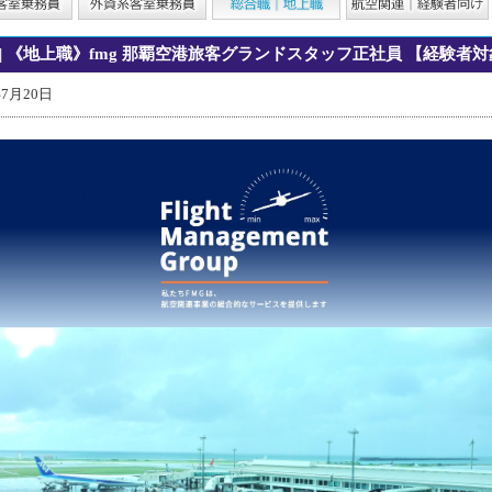
| 《地上職》fmg 那覇空港旅客グランドスタッフ正社員 【経験者
年7月20日