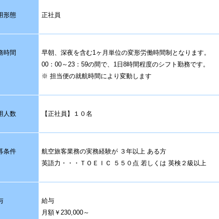
用形態
正社員
務時間
早朝、深夜を含む1ヶ月単位の変形労働時間制となります。
00：00～23：59の間で、1日8時間程度のシフト勤務です。
※ 担当便の就航時間により変動します
用人数
【正社員】１０名
募条件
航空旅客業務の実務経験が ３年以上 ある方
英語力・・・ＴＯＥＩＣ ５５０点 若しくは 英検２級以上
与
給与
月額￥230,000～