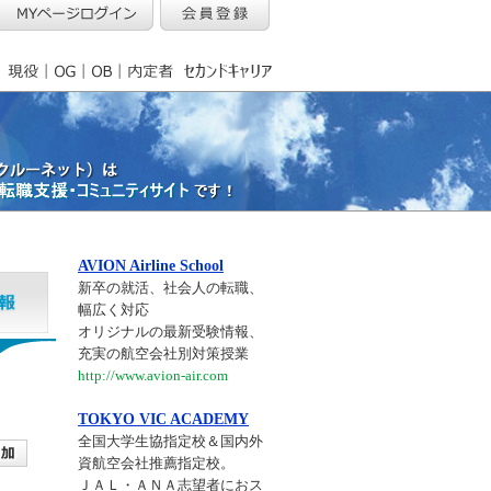
AVION Airline School
新卒の就活、社会人の転職、
幅広く対応
オリジナルの最新受験情報、
充実の航空会社別対策授業
http://www.avion-air.com
TOKYO VIC ACADEMY
全国大学生協指定校＆国内外
資航空会社推薦指定校。
ＪＡＬ・ＡＮＡ志望者におス