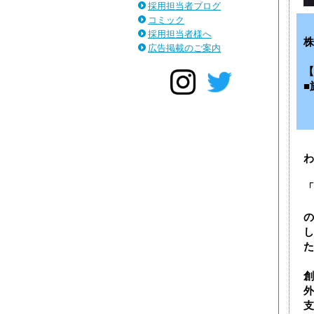
採用担当者ブログ
コミック
採用担当者様へ
株
広告掲載のご案内
【
■
わ
「
の
し
た
創
外
支