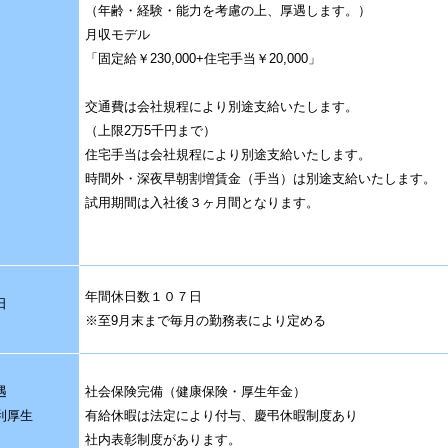
（年齢・経験・能力を考慮の上、厚遇します。）
月収モデル
「固定給￥230,000+住宅手当￥20,000」
交通費は会社規程により別途支給いたします。
（上限2万5千円まで）
住宅手当は会社規程により別途支給いたします。
時間外・深夜早朝割増賃金（手当）は別途支給いたします。
試用期間は入社後３ヶ月間となります。
年間休日数１０７日
日
※至9月末まで毎月の勤務表により定める
遇
社会保険完備（健康保険・厚生年金）
利厚生
有給休暇は法定により付与、慶弔休暇制度あり
社内表彰制度があります。