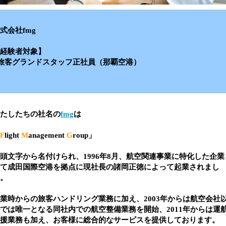
式会社fmg
経験者対象】
旅客グランドスタッフ正社員（那覇空港）
たしたちの社名の
fmg
は
F
light
M
anagement
G
roup」
頭文字から名付けられ、1996年8月、航空関連事業に特化した企業
て成田国際空港を拠点に現社長の諸岡正徳によって起業されまし
。
業時からの旅客ハンドリング業務に加え、2003年からは航空会社
では唯一となる同社内での航空整備業務を開始、2011年からは運
援業務も加え、お客様に総合的なサービスを提供しております。