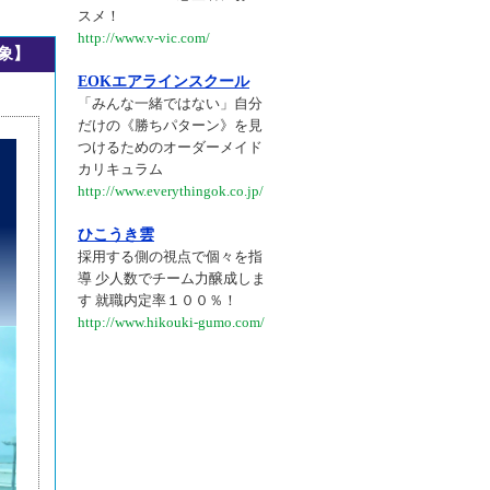
スメ！
http://www.v-vic.com/
対象】
EOKエアラインスクール
「みんな一緒ではない」自分
だけの《勝ちパターン》を見
つけるためのオーダーメイド
カリキュラム
http://www.everythingok.co.jp/
ひこうき雲
採用する側の視点で個々を指
導 少人数でチーム力醸成しま
す 就職内定率１００％！
http://www.hikouki-gumo.com/