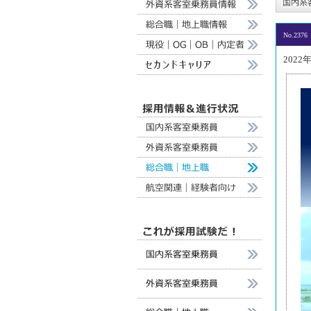
No.2376
2022