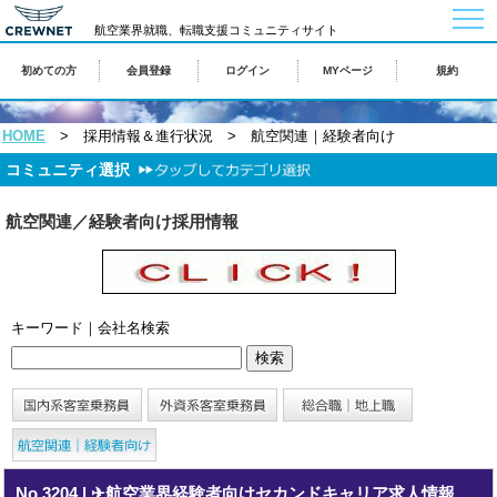
togg
航空業界就職、転職支援コミュニティサイト
navi
初めての方
会員登録
ログイン
MYページ
規約
HOME
> 採用情報＆進行状況 > 航空関連｜経験者向け
コミュニティ選択
航空関連／経験者向け採用情報
キーワード｜会社名検索
No.3204
|
✈航空業界経験者向けセカンドキャリア求人情報