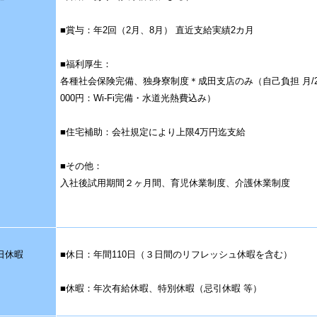
■賞与：年2回（2月、8月） 直近支給実績2カ月
■福利厚生：
各種社会保険完備、独身寮制度＊成田支店のみ（自己負担 月/2
000円：Wi-Fi完備・水道光熱費込み）
■住宅補助：会社規定により上限4万円迄支給
■その他：
入社後試用期間２ヶ月間、育児休業制度、介護休業制度
日休暇
■休日：年間110日（３日間のリフレッシュ休暇を含む）
■休暇：年次有給休暇、特別休暇（忌引休暇 等）