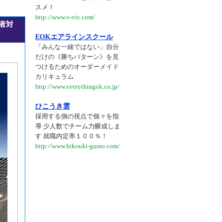
スメ！
http://www.v-vic.com/
験者対
EOKエアラインスクール
「みんな一緒ではない」自分
だけの《勝ちパターン》を見
つけるためのオーダーメイド
カリキュラム
http://www.everythingok.co.jp/
ひこうき雲
採用する側の視点で個々を指
導 少人数でチーム力醸成しま
す 就職内定率１００％！
http://www.hikouki-gumo.com/