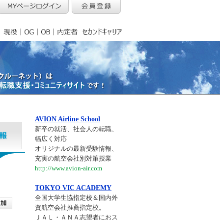
AVION Airline School
新卒の就活、社会人の転職、
幅広く対応
オリジナルの最新受験情報、
充実の航空会社別対策授業
http://www.avion-air.com
TOKYO VIC ACADEMY
全国大学生協指定校＆国内外
資航空会社推薦指定校。
ＪＡＬ・ＡＮＡ志望者におス