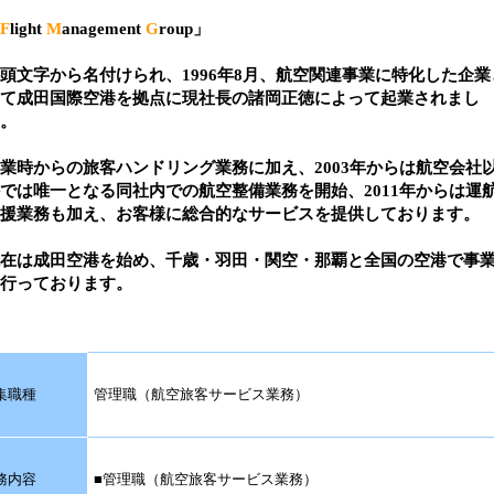
F
light
M
anagement
G
roup」
頭文字から名付けられ、1996年8月、航空関連事業に特化した企業
て成田国際空港を拠点に現社長の諸岡正徳によって起業されまし
。
業時からの旅客ハンドリング業務に加え、2003年からは航空会社
では唯一となる同社内での航空整備業務を開始、2011年からは運
援業務も加え、お客様に総合的なサービスを提供しております。
在は成田空港を始め、千歳・羽田・関空・那覇と全国の空港で事
行っております。
集職種
管理職（航空旅客サービス業務）
務内容
■管理職（航空旅客サービス業務）