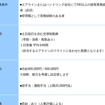
募条件
■エアラインまたはハンドリング会社にて5年以上の旅客業務
者（必須）
■管理職として実務経験のある者
間
■土日祝日を含む交替制勤務
（早朝・深夜・夜勤あり）
１日実働 平均８時間
（担当するエアラインのフライトに合わせた勤務となります
与
■月給400,000円～500,000円
※経験、能力を考慮し設定致します
■諸手当：通勤手当（上限25,000円迄）
遇
■昇給：あり（人事評価による）