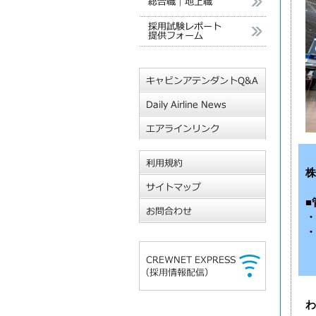
株
■
・
・
わ