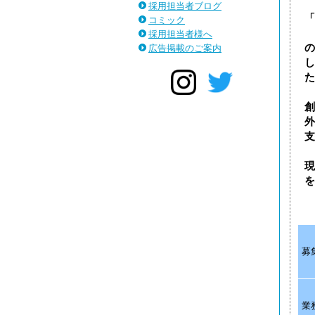
採用担当者ブログ
「
コミック
採用担当者様へ
の
広告掲載のご案内
し
た
創
外
支
現
を
募
業