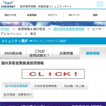
togg
navi
航空業界就職、転職支援コミュニティサイト
初めての方
会員登録
ログイン
MYページ
規約
HOME
> 採用情報＆進行状況 >
国内系客室乗務員情報
> ピーチ・
アビエーション > 表示
コミュニティ選択
国内系客室乗務員採用情報