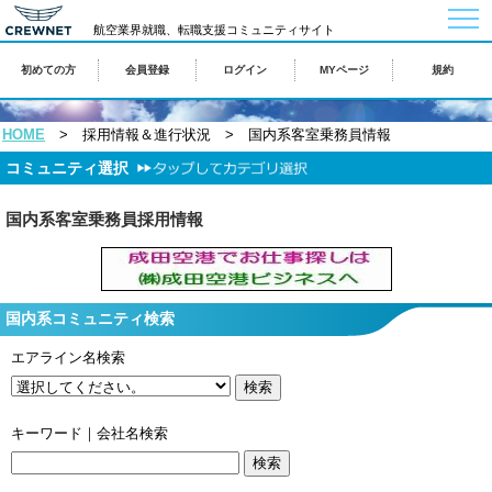
togg
航空業界就職、転職支援コミュニティサイト
navi
初めての方
会員登録
ログイン
MYページ
規約
HOME
> 採用情報＆進行状況 > 国内系客室乗務員情報
コミュニティ選択
国内系客室乗務員採用情報
国内系コミュニティ検索
エアライン名検索
キーワード｜会社名検索