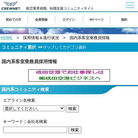
togg
航空業界就職、転職支援コミュニティサイト
navi
初めての方
会員登録
ログイン
MYページ
規約
HOME
> 採用情報＆進行状況 > 国内系客室乗務員情報
コミュニティ選択
国内系客室乗務員採用情報
国内系コミュニティ検索
エアライン名検索
キーワード｜会社名検索