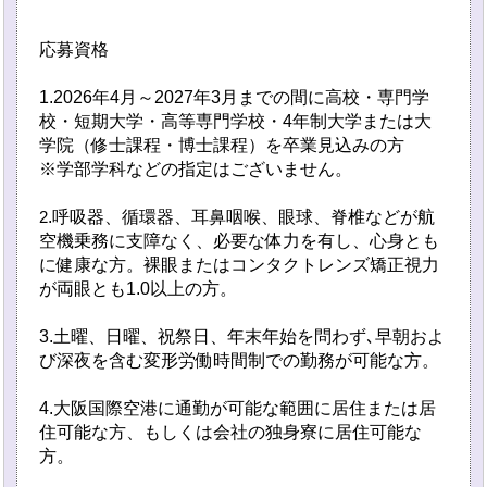
応募資格
1.2026年4月～2027年3月までの間に高校・専門学
校・短期大学・高等専門学校・4年制大学または大
学院（修士課程・博士課程）を卒業見込みの方
※学部学科などの指定はございません。
.呼吸器、循環器、耳鼻咽喉、眼球、脊椎などが航
2
空機乗務に支障なく、必要な体力を有し、心身とも
に健康な方。裸眼またはコンタクトレンズ矯正視力
が両眼とも1.0以上の方。
3.土曜、日曜、祝祭日、年末年始を問わず､早朝およ
び深夜を含む変形労働時間制での勤務が可能な方。
4.大阪国際空港に通勤が可能な範囲に居住または居
住可能な方、もしくは会社の独身寮に居住可能な
方。