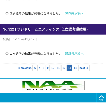
◇ ２次選考の結果が発表になりました。
SNS掲示板へ
No.322
| フジドリームエアラインズ〈1次選考通結果〉
投稿日：2015年11月19日
◇ １次選考の結果が発表になりました。
SNS掲示板へ
<< previous
6
7
8
9
10
11
12
13
14
next >>