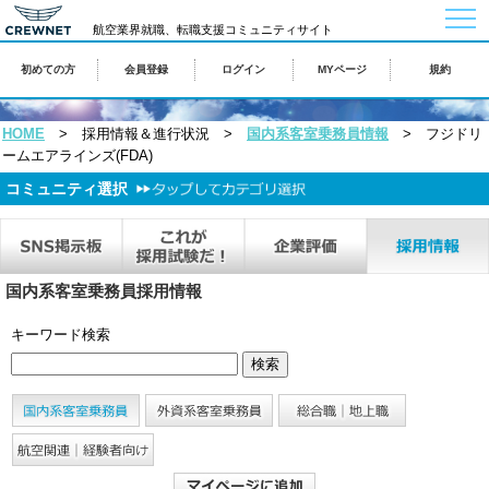
togg
航空業界就職、転職支援コミュニティサイト
navi
初めての方
会員登録
ログイン
MYページ
規約
HOME
> 採用情報＆進行状況 >
国内系客室乗務員情報
> フジドリ
ームエアラインズ(FDA)
コミュニティ選択
国内系客室乗務員採用情報
キーワード検索