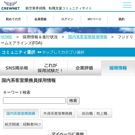
togg
航空業界就職、転職支援コミュニティサイト
navi
初めての方
会員登録
ログイン
MYページ
規約
HOME
> 採用情報＆進行状況 >
国内系客室乗務員情報
> フジドリ
ームエアラインズ(FDA)
コミュニティ選択
国内系客室乗務員採用情報
キーワード検索