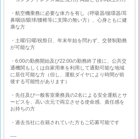
・航空機乗務に必要な体力を有し（呼吸器/循環器/耳
鼻咽頭/眼球/腰椎等に支障の無い方）、心身ともに健
康な方
・土曜/日曜/祝祭日、年末年始を問わず、交替制勤務
が可能な方
・6:00の勤務開始及び22:00の勤務終了後に、公共交
通機関もしくは自家用車を利用して通勤可能な地域
に居住可能な方（但し、運航ダイヤにより時間が前
後する可能性があります）
・先任及び一般客室乗務員の2名による安全運航とサ
ービスを、高い次元で両立させる使命感、責任感を
お持ちの方
・過去当社に在籍されていた方もご応募可能です
----