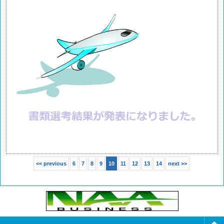
<< previous
6
7
8
9
10
11
12
13
14
next >>