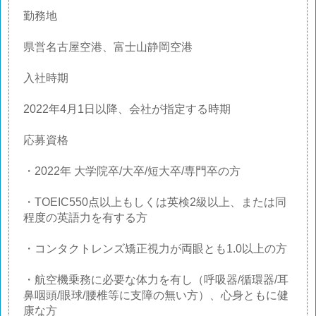
勤務地
県営名古屋空港、富士山静岡空港
入社時期
2022年4月1日以降、会社が指定する時期
応募資格
・2022年 大学院卒/大卒/短大卒/専門卒の方
・TOEIC550点以上もしくは英検2級以上、または同
程度の英語力を有する方
・コンタクトレンズ矯正視力が両眼とも1.0以上の方
・航空機乗務に必要な体力を有し（呼吸器/循環器/耳
鼻咽頭/眼球/腰椎等に支障の無い方）、心身ともに健
康な方