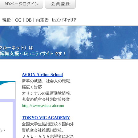
AVION Airline School
新卒の就活、社会人の転職、
幅広く対応
オリジナルの最新受験情報、
充実の航空会社別対策授業
http://www.avion-air.com
TOKYO VIC ACADEMY
全国大学生協指定校＆国内外
さい
資航空会社推薦指定校。
ＪＡＬ・ＡＮＡ志望者におス