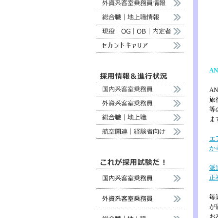
A
A
旅
等
ま
エ
か
派
正
毎
が
お