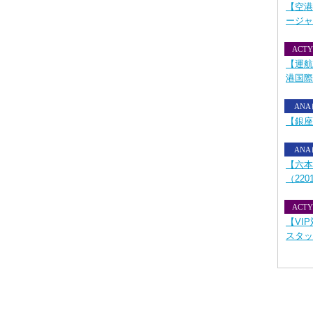
【空港
ージャ
ACTY
【運航
港国際
AN
【銀座
AN
【六本
（220
ACTY
【VI
スタッ