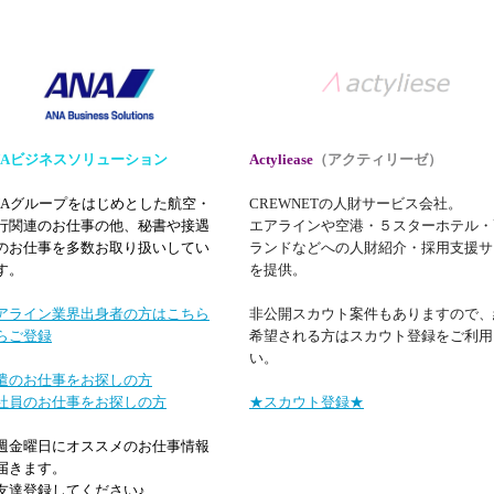
NAビジネスソリューション
Actyliease
（アクティリーゼ）
NAグループをはじめとした航空・
CREWNETの人財サービス会社。
行関連のお仕事の他、秘書や接遇
エアラインや空港・５スターホテル・
のお仕事を多数お取り扱いしてい
ランドなどへの人財紹介・採用支援サ
す。
を提供。
アライン業界出身者の方はこちら
非公開スカウト案件もありますので、
らご登録
希望される方はスカウト登録をご利用
い。
遣のお仕事をお探しの方
社員のお仕事をお探しの方
★スカウト登録★
週金曜日にオススメのお仕事情報
届きます。
友達登録してください♪