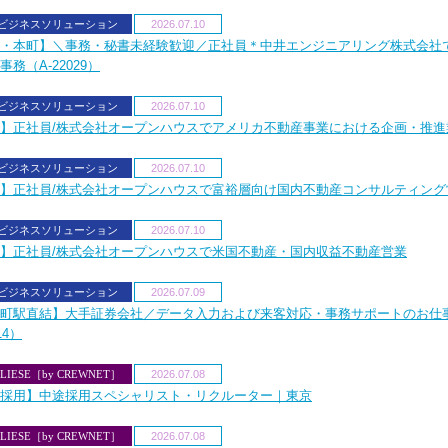
Aビジネスソリューション
2026.07.10
・本町】＼事務・秘書未経験歓迎／正社員＊中井エンジニアリング株式会社
事務（A-22029）
Aビジネスソリューション
2026.07.10
】正社員/株式会社オープンハウスでアメリカ不動産事業における企画・推進
Aビジネスソリューション
2026.07.10
】正社員/株式会社オープンハウスで富裕層向け国内不動産コンサルティング
Aビジネスソリューション
2026.07.10
】正社員/株式会社オープンハウスで米国不動産・国内収益不動産営業
Aビジネスソリューション
2026.07.09
町駅直結】大手証券会社／データ入力および来客対応・事務サポートのお仕
14）
LIESE［by CREWNET］
2026.07.08
採用】中途採用スペシャリスト・リクルーター｜東京
LIESE［by CREWNET］
2026.07.08