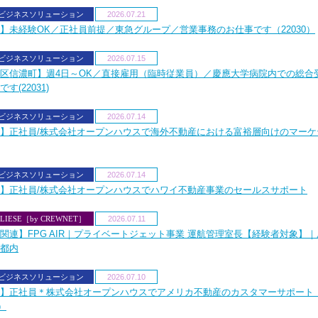
Aビジネスソリューション
2026.07.21
】未経験OK／正社員前提／東急グループ／営業事務のお仕事です（22030）
Aビジネスソリューション
2026.07.15
区信濃町】週4日～OK／直接雇用（臨時従業員）／慶應大学病院内での総合
す(22031)
Aビジネスソリューション
2026.07.14
】正社員/株式会社オープンハウスで海外不動産における富裕層向けのマーケ
Aビジネスソリューション
2026.07.14
】正社員/株式会社オープンハウスでハワイ不動産事業のセールスサポート
LIESE［by CREWNET］
2026.07.11
関連】FPG AIR｜プライベートジェット事業 運航管理室長【経験者対象】
都内
Aビジネスソリューション
2026.07.10
】正社員＊株式会社オープンハウスでアメリカ不動産のカスタマーサポート（
6）