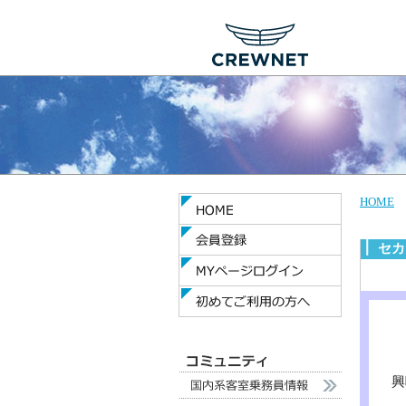
HOME
セカ
興