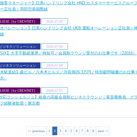
旅客マネージャー】日系ハンドリング会社 HND カスタマーサービスグループ
ー正社員｜羽田空港国際線
LIESE［by CREWNET］
2026.07.08
オペレーション】日系ハンドリング会社 UKB 運航オペレーション正社員｜
線
Aビジネスソリューション
2026.07.08
SIX】大手不動産業界／時短可／会員制ラウンジ受付のお仕事です（22016）
Aビジネスソリューション
2026.07.08
木駅直結】森ビル／六本木ヒルズ／月収例26.3万円／特別顧問秘書のお仕事
18）
LIESE［by CREWNET］
2026.07.07
P対応コンシェルジュ】銀座の高級会員制ビジネスラウンジ｜客室乗務員、グ
フ経験者歓迎｜東京都
<< previous
1
2
3
4
5
6
7
8
9
next >>