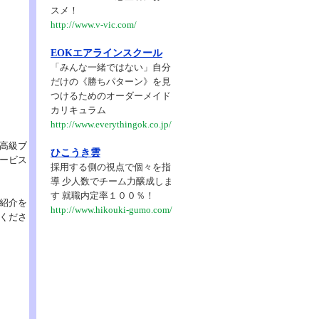
スメ！
http://www.v-vic.com/
EOKエアラインスクール
「みんな一緒ではない」自分
だけの《勝ちパターン》を見
つけるためのオーダーメイド
カリキュラム
http://www.everythingok.co.jp/
高級ブ
ひこうき雲
ービス
採用する側の視点で個々を指
導 少人数でチーム力醸成しま
す 就職内定率１００％！
紹介を
http://www.hikouki-gumo.com/
くださ