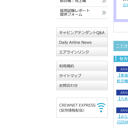
公
こだ
セカ
AN
【整備
航空機
AN
【六本
AN
【みな
(22034