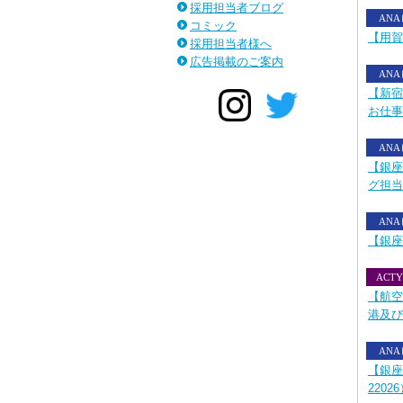
採用担当者ブログ
AN
コミック
【用賀
採用担当者様へ
広告掲載のご案内
AN
【新宿
お仕事で
AN
【銀座
グ担当
AN
【銀座
ACTY
【航空
港及び
AN
【銀座
2202