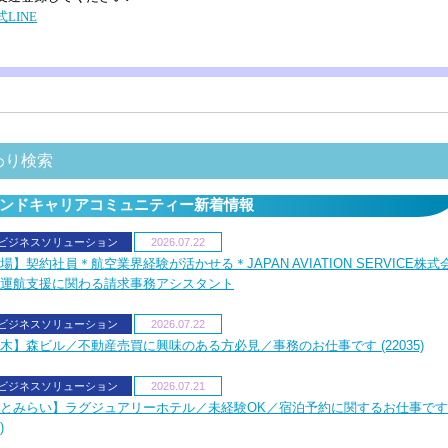
式LINE
わり検索
ンドキャリアコミュニティー新着情報
Aビジネスソリューション
2026.07.22
場】契約社員＊航空業界経験が活かせる＊JAPAN AVIATION SERVICE株式
運航支援に関わる請求事務アシスタント
Aビジネスソリューション
2026.07.22
木】森ビル／不動産売買に興味のある方必見／事務のお仕事です (22035)
Aビジネスソリューション
2026.07.21
とみらい】ラグジュアリーホテル／未経験OK／宿泊予約に関するお仕事です
)