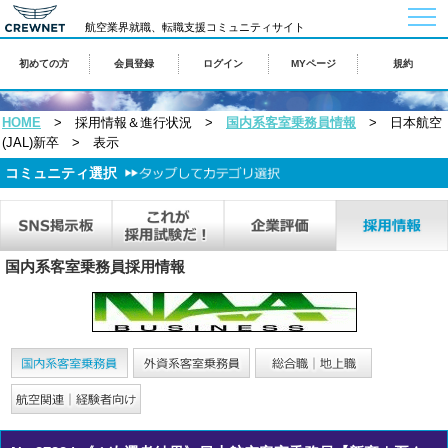
togg
航空業界就職、転職支援コミュニティサイト
navi
初めての方
会員登録
ログイン
MYページ
規約
HOME
> 採用情報＆進行状況 >
国内系客室乗務員情報
> 日本航空
(JAL)新卒 > 表示
コミュニティ選択
国内系客室乗務員採用情報