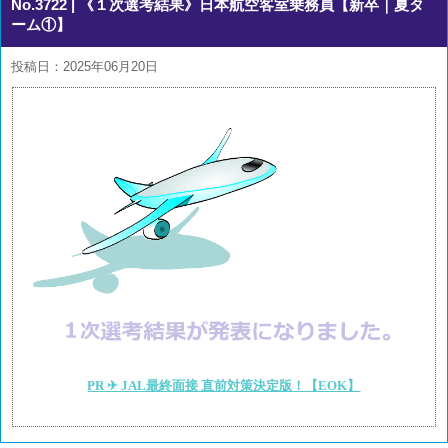
No.3722
| 《１次選考結果》日本航空客室乗務員【新卒｜夏タ
ーム①】
投稿日：2025年06月20日
PR ✈ JAL最終面接 直前対策決定版！【EOK】