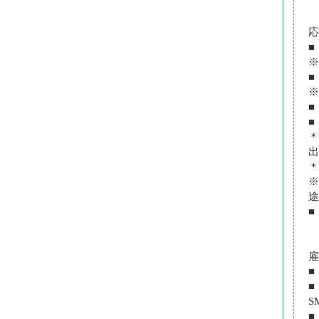
応
■
※
■
※
■
■
＊
出
＊
※
途
■
雇
■
■
S
■