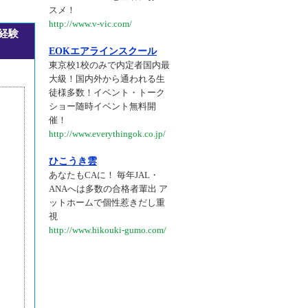
スメ！
http://www.v-vic.com/
経験
EOKエアラインスクール
東京校1校のみで内定者国内最
大級！国内外から通われる生
徒様多数！イベント・トーク
ショー随時イベント無料開
催！
http://www.everythingok.co.jp/
ひこうき雲
あなたもCAに！ 毎年JAL・
ANAへは多数の合格者輩出 ア
ットホームで個性惹きだし重
視
http://www.hikouki-gumo.com/