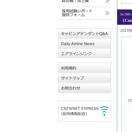
No.3060
（Cu
2023