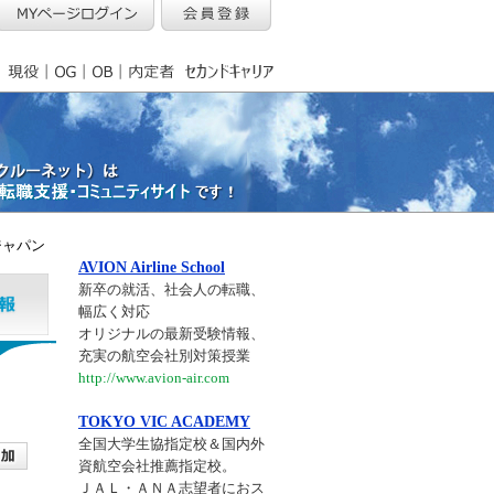
ジャパン
AVION Airline School
新卒の就活、社会人の転職、
幅広く対応
オリジナルの最新受験情報、
充実の航空会社別対策授業
http://www.avion-air.com
TOKYO VIC ACADEMY
全国大学生協指定校＆国内外
資航空会社推薦指定校。
ＪＡＬ・ＡＮＡ志望者におス