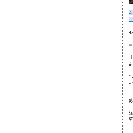
キ
応
【
よ
*
い
募
経
募