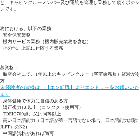
と、キャビンクルーメンバー及び運航を管理し乗務して頂くポジ
ンです。
務における、以下の業務
 安全保安業務
 機内サービス業務（機内販売業務を含む）
 その他、上記に付随する業務
募資格：
 航空会社にて、1年以上のキャビンクルー（客室乗務員）経験が
方
★未経験者の皆様は、【エン転職】よりエントリーをお願いい
します
 身体健康で体力に自信のある方
 矯正視力1.0以上（コンタクト使用可）
 TOEIC700点、又は同等以上
 高い日本語能力（日本語が第一言語でない場合、日本語能力試験
JLPT）のN2）
 中国語資格があれば尚可