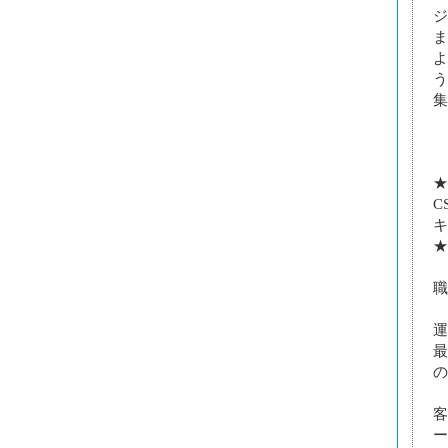
ジ
ま
よ
う
集
★
C
キ
★
職
運
最
の
客
ー