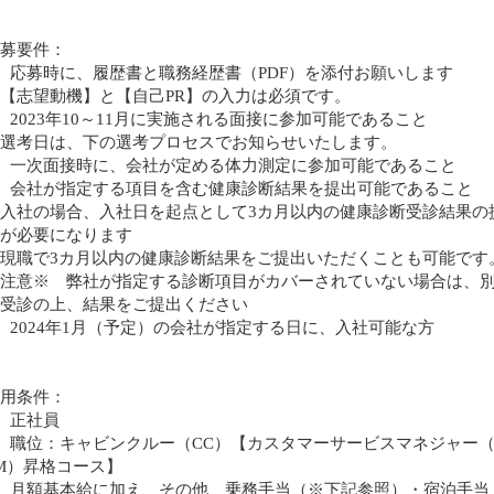
募要件：
 応募時に、履歴書と職務経歴書（PDF）を添付お願いします
【志望動機】と【自己PR】の入力は必須です。
 2023年10～11月に実施される面接に参加可能であること
選考日は、下の選考プロセスでお知らせいたします。
 一次面接時に、会社が定める体力測定に参加可能であること
 会社が指定する項目を含む健康診断結果を提出可能であること
入社の場合、入社日を起点として3カ月以内の健康診断受診結果の
が必要になります
現職で3カ月以内の健康診断結果をご提出いただくことも可能です
注意※ 弊社が指定する診断項目がカバーされていない場合は、
受診の上、結果をご提出ください
 2024年1月（予定）の会社が指定する日に、入社可能な方
用条件：
 正社員
 職位：キャビンクルー（CC）【カスタマーサービスマネジャー（
M）昇格コース】
 月額基本給に加え、その他、乗務手当（※下記参照）・宿泊手当