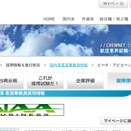
> 採用情報＆進行状況 >
国内系客室乗務員情報
> ピーチ・アビエー
系 客室乗務員採用情報