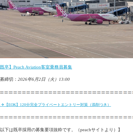
既卒】Peach Aviation客室乗務員募集
募締切：
2026年6⽉2⽇（火）13:00
R ✈【EOK】120分完全プライベートエントリー対策（添削つき）
以下は既卒採用の募集要項抜粋です。（peachサイトより）】