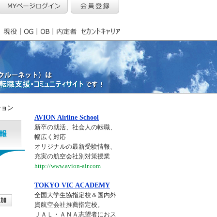
ション
AVION Airline School
新卒の就活、社会人の転職、
幅広く対応
オリジナルの最新受験情報、
充実の航空会社別対策授業
http://www.avion-air.com
TOKYO VIC ACADEMY
全国大学生協指定校＆国内外
資航空会社推薦指定校。
ＪＡＬ・ＡＮＡ志望者におス