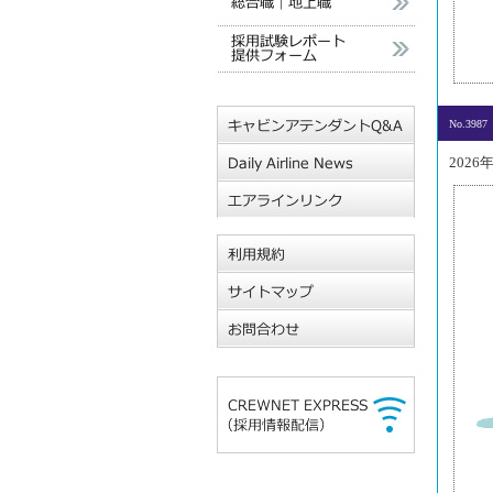
No.3987
2026