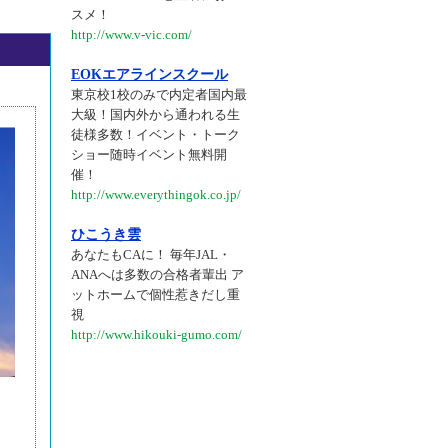
スメ！
http://www.v-vic.com/
EOKエアラインスクール
東京校1校のみで内定者国内最
大級！国内外から通われる生
徒様多数！イベント・トーク
ショー随時イベント無料開
催！
http://www.everythingok.co.jp/
ひこうき雲
あなたもCAに！ 毎年JAL・
ANAへは多数の合格者輩出 ア
ットホームで個性惹きだし重
視
http://www.hikouki-gumo.com/