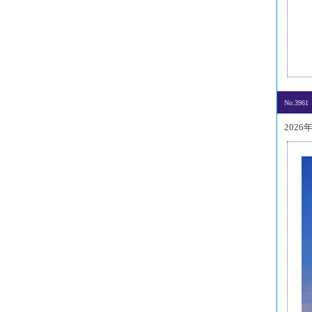
No.3961
2026