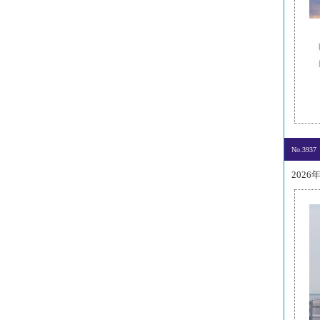
No.3937
2026