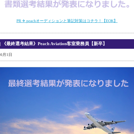
PR ✈ peachオーディションと筆記対策はコチラ！【EOK】
| 《最終選考結果》Peach Aviation客室乗務員【新卒】
年6月1日