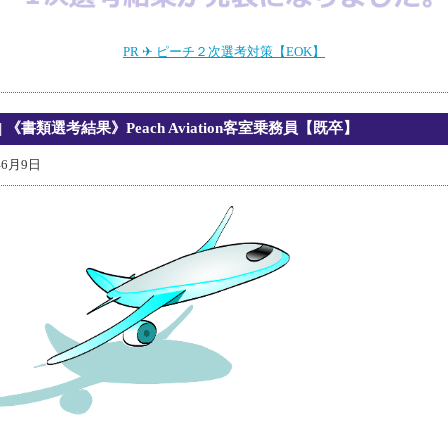
PR ✈ ピーチ２次選考対策【EOK】
| 《書類選考結果》Peach Aviation客室乗務員【既卒】
年6月9日