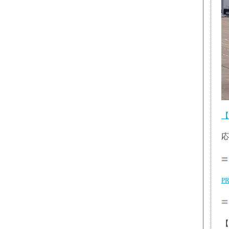
【
応
P
【