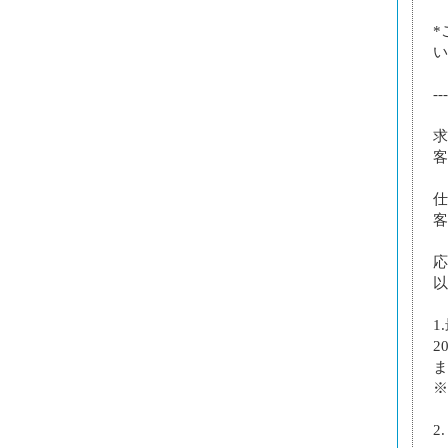
*
い
---
求
客
仕
客
応
以
1
2
ま
※
2