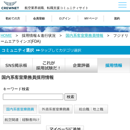
togg
航空業界就職、転職支援コミュニティサイト
navi
初めての方
会員登録
ログイン
MYページ
規約
HOME
> 採用情報＆進行状況 >
国内系客室乗務員情報
> フジドリ
ームエアラインズ(FDA)
コミュニティ選択
国内系客室乗務員採用情報
キーワード検索