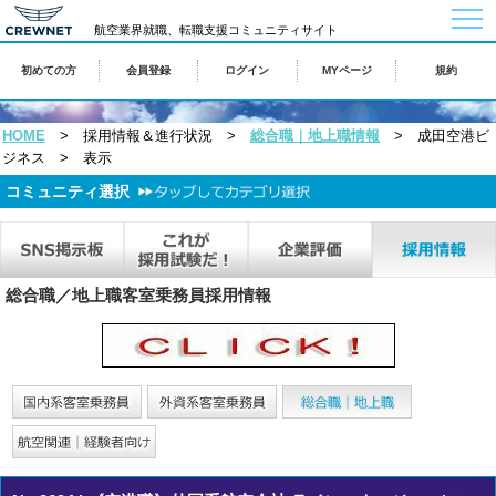
togg
航空業界就職、転職支援コミュニティサイト
navi
初めての方
会員登録
ログイン
MYページ
規約
HOME
> 採用情報＆進行状況 >
総合職｜地上職情報
> 成田空港ビ
ジネス > 表示
コミュニティ選択
総合職／地上職客室乗務員採用情報