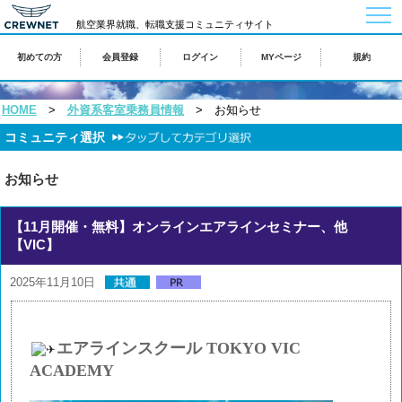
togg
航空業界就職、転職支援コミュニティサイト
navi
初めての方
会員登録
ログイン
MYページ
規約
HOME
>
外資系客室乗務員情報
> お知らせ
コミュニティ選択
お知らせ
【11月開催・無料】オンラインエアラインセミナー、他
【VIC】
2025年11月10日
エアラインスクール TOKYO VIC
ACADEMY