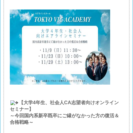
【大学
4
年生、社会人
CA
志望者向けオンライン
セミナー】
～今回国内系新卒既卒にご縁がなかった方の復活＆
合格戦略～