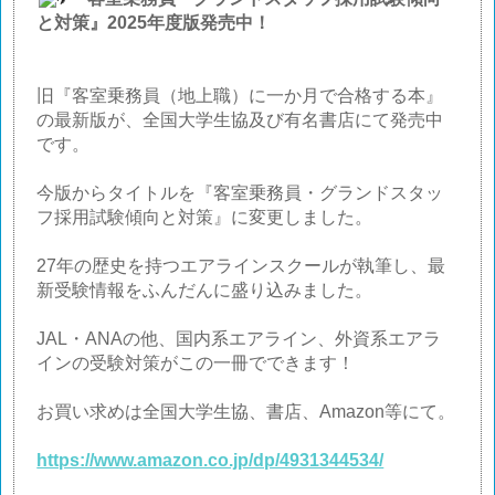
と対策』
2025
年度版発売中！
旧『客室乗務員（地上職）に一か月で合格する本』
の最新版が、全国大学生協及び有名書店にて発売中
です。
今版からタイトルを『客室乗務員・グランドスタッ
フ採用試験傾向と対策』に変更しました。
27
年の歴史を持つエアラインスクールが執筆し、最
新受験情報をふんだんに盛り込みました。
JAL
・
ANA
の他、国内系エアライン、外資系エアラ
インの受験対策がこの一冊でできます！
お買い求めは全国大学生協、書店、
Amazon
等にて。
https://www.amazon.co.jp/dp/4931344534/