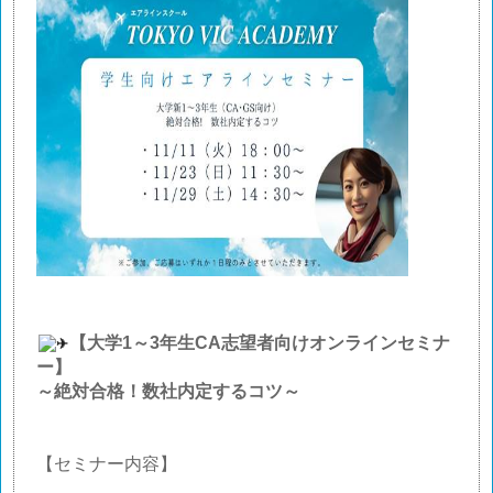
【大学
1
～
3
年生
CA
志望者向けオンラインセミナ
ー】
～絶対合格！数社内定するコツ～
【セミナー内容】